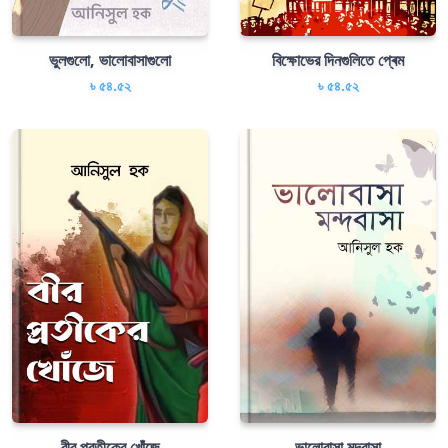
ভুলগুলো, ভালোবাসাগুলো
বিক্ষোভের দিনগুলিতে প্ৰেম
৳ ৫৪.৫২
৳ ৫৪.৫২
বীর প্রতীকের খোঁজে
ভালোবাসা মন্দবাসা