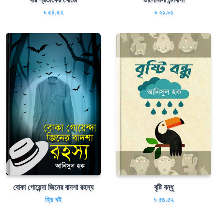
৳ ৫৪.৫২
৳ ২১.৮১
বোকা গোয়েন্দা জিনের বাদশা রহস্য
বৃষ্টি বন্ধু
ফ্রি বই
৳ ৫৪.৫২