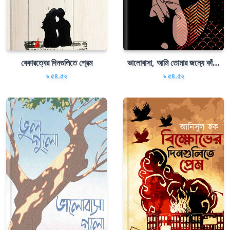
বেকারত্বের দিনগুলিতে প্রেম
ভালোবাসা, আমি তোমার জন্যে কাঁদছি
৳ ৫৪.৫২
৳ ৫৪.৫২