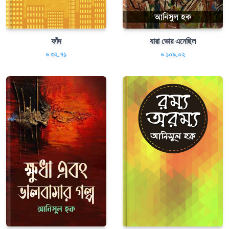
ফাঁদ
যারা ভোর এনেছিল
৳ ৩২.৭১
৳ ১০৯.০২