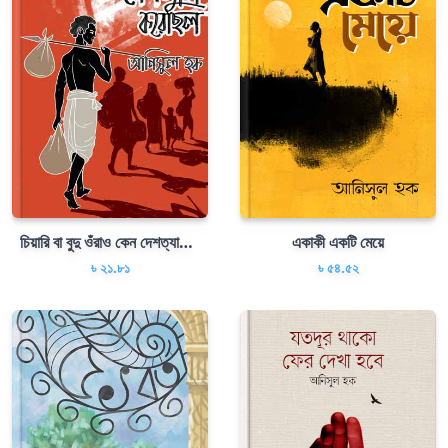
চিয়ারি বা বুদু ওঁরাও কেন দেশত্যাগ করেছিল
একাকী একটি মেয়ে
৳ ২১.৮১
৳ ৫৪.৫২