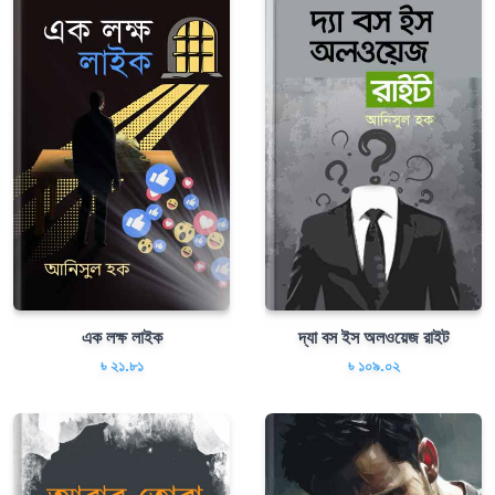
এক লক্ষ লাইক
দ্যা বস ইস অলওয়েজ রাইট
৳ ২১.৮১
৳ ১০৯.০২