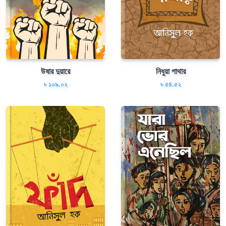
উষার দুয়ারে
নিধুয়া পাথার
৳ ১০৯.০২
৳ ৫৪.৫২