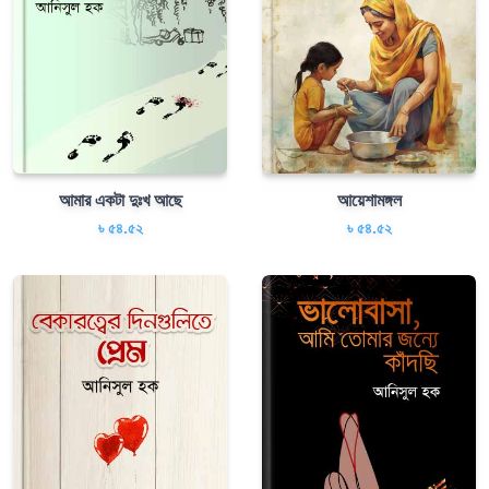
আমার একটা দুঃখ আছে
আয়েশামঙ্গল
৳ ৫৪.৫২
৳ ৫৪.৫২