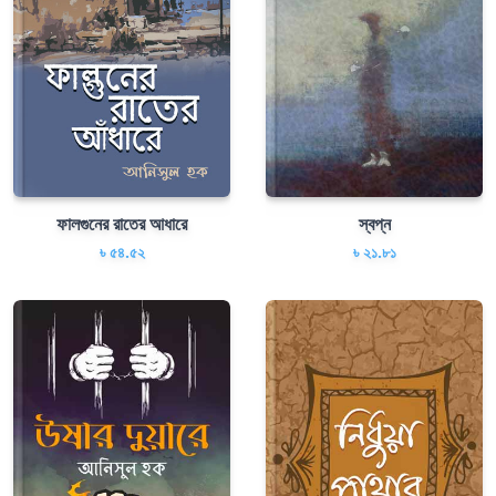
ফালগুনের রাতের আধারে
স্বপ্ন
৳ ৫৪.৫২
৳ ২১.৮১