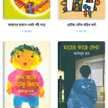
আমাদের ক্লাসে একটা পরী পড়ে
ছোটরা যেদিন বাড়ির কর্তা
৳ ২১.৮১
৳ ৩২.৭১