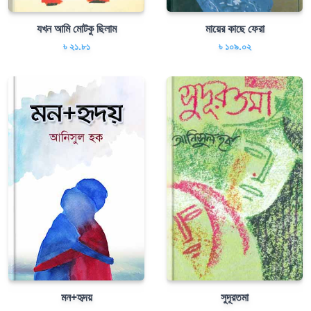
যখন আমি মোটকু ছিলাম
মায়ের কাছে ফেরা
৳ ২১.৮১
৳ ১০৯.০২
মন+হৃদয়
সুদূরতমা