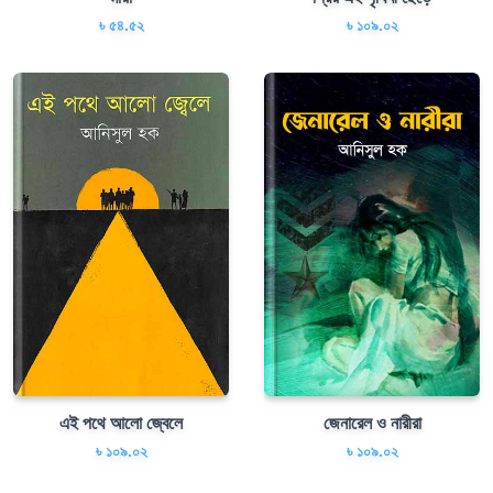
৳ ৫৪.৫২
৳ ১০৯.০২
এই পথে আলো জ্বেলে
জেনারেল ও নারীরা
৳ ১০৯.০২
৳ ১০৯.০২