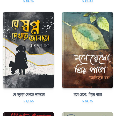
৳ ৩২.৭১
৳ ৫৪.৫২
যে স্বপ্ন দেখতে জানতো
মনে রেখো, প্রিয় পাতা
৳ ২১.৮১
৳ ৩২.৭১