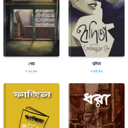
খেয়া
হৃদিতা
৳ ১০.৯০
৳ ৫৪.৫২