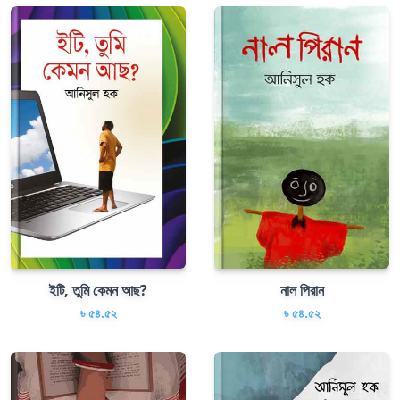
ইটি, তুমি কেমন আছ?
নাল পিরান
৳ ৫৪.৫২
৳ ৫৪.৫২