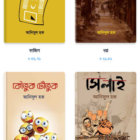
ফাজিল
ধরা
৳ ৩২.৭১
৳ ২১.৮১