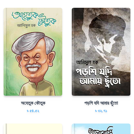
অহেতুক কৌতুক
পড়শি যদি আমায় ছুঁতো
৳ ৫৪.৫২
৳ ৩২.৭১