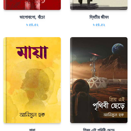
ভালোবাসো, বাঁচো
দ্বিতীয় জীবন
৳ ৫৪.৫২
৳ ৫৪.৫২
মায়া
প্রিয় এই পৃথিবী ছেড়ে