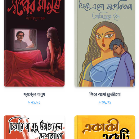
স্বপ্নের মানুষ
ফিরে এসো সুন্দরিতমা
৳ ২১.৮১
৳ ৩২.৭১