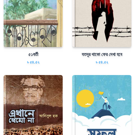
৫১বর্তী
যতদূর থাকো ফের দেখা হবে
৳ ৫৪.৫২
৳ ৫৪.৫২