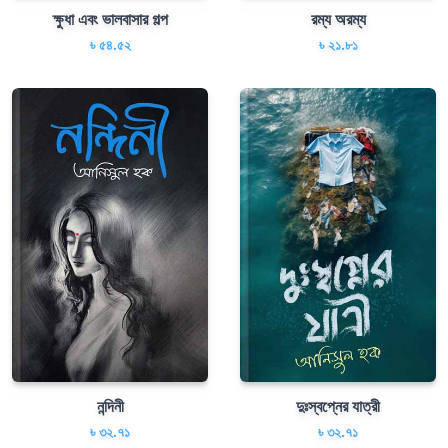
ক্ষুধা এবং ভালবাসার গল্প
রম্য অরম্য
৳ ৫৪.৫২
৳ ২১.৮১
নন্দিনী
দুঃস্বপ্নের যাত্রী
৳ ৩২.৭১
৳ ৩২.৭১