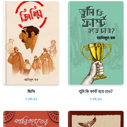
জিম্মি
তুমি কি ফার্স্ট হতে চাও?
৳ ৫৪.৫২
৳ ৫৪.৫২