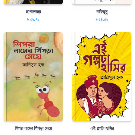
ছাগলতন্ত্র
কফিচুমু
৳ ৩২.৭১
৳ ৫৪.৫২
শিপরা নামের পিঁপড়া মেয়ে
এই গল্পটা হাসির