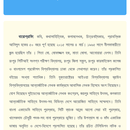
বায়োগ্রাফি:
কবি, কথাসাহিত্যিক, কলামলেখক, চিত্রনাট্যকার, প্রাবন্ধিক
আনিসুল হকের ৫০ বছর পূর্ণ হয়েছে ২০১৫ সালের ৪ মার্চ। ১৯৬৫ সালে নীলফামারীতে
জন্ম হয়েছিল তাঁর । পিতা মো. মোফাজ্জল হক, মাতা মোসা. আনোয়ারা বেগম। তিনি
রংপুর পিটিআই সংলগ্ন পরীক্ষণ বিদ্যালয়, রংপুর জিলা স্কুল, রংপুর কারমাইকেল কলেজ
ও বাংলাদেশ প্রকৌশল বিশ্ববিদ্যালয় ঢাকা থেকে লেখাপড়া করেন। তাঁর প্রকাশিত
বইয়ের সংখ্যা শতাধিক। তিনি যুক্তরাষ্ট্রের আইওয়া বিশ্ববিদ্যালয় ব্রাউন
বিশ্ববিদ্যালয়ের আন্তর্জাতিক লেখক কার্যক্রমে আবাসিক লেখক হিসেবে অংশ নিয়েছেন।
যোগ দিয়েছেন সুইডেনের আন্তর্জাতিক লেখক কংগ্রেস, জয়পুর সাহিত্য উৎসব, কলকাতা
আন্তর্জাতিক সাহিত্য উৎসব-সহ বিভিন্ন দেশে আয়োজিত সাহিত্য সম্মেলনে। তিনি
বাংলা একাডেমি সাহিত্য পুরস্কার, সিটি ব্যাংক আনন্দ আলো সেরা বই পুরস্কার,
খালেকদাদ চৌধুরী পদক-সহ নানা পুরস্কারে ভূষিত। তাঁর উপন্যাস মা ও ফাঁদ একাধিক
ভাষায় অনূদিত ও দেশে-বিদেশে প্রশংসিত হয়েছে। তাঁর রচিত টেলিভিশন নাটক ও