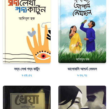
সদ্য লেখা গদ্য কার্টুন
ভালোবাসি আশ্চর্য মেঘদল
৳ ৫৪.৫২
৳ ৩২.৭১