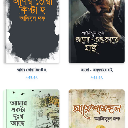
আবার তোরা কিপ্টে হ
আলো - অন্ধকারে যাই
৳ ৫৪.৫২
৳ ৫৪.৫২