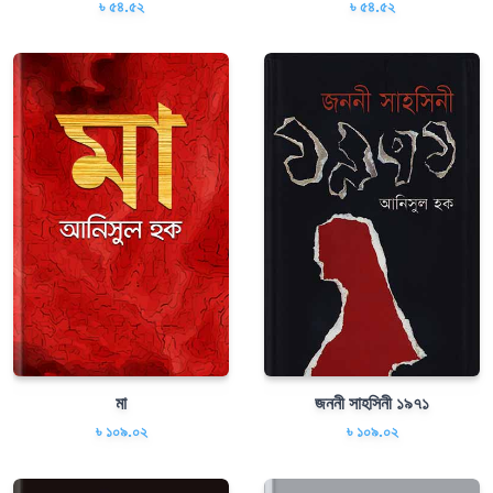
৳ ৫৪.৫২
৳ ৫৪.৫২
মা
জননী সাহসিনী ১৯৭১
৳ ১০৯.০২
৳ ১০৯.০২