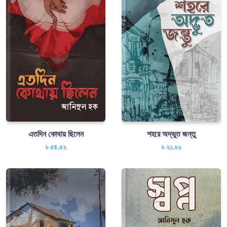
এতদিন কোথায় ছিলেন
শহরে অদ্ভুত জন্তু
৳ ৫৪.৫২
৳ ২১.৮১