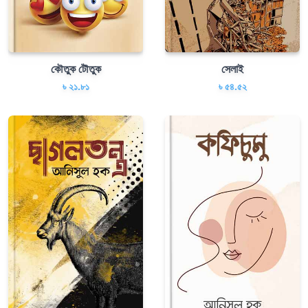
কৌতুক টৌতুক
সেলাই
৳ ২১.৮১
৳ ৫৪.৫২