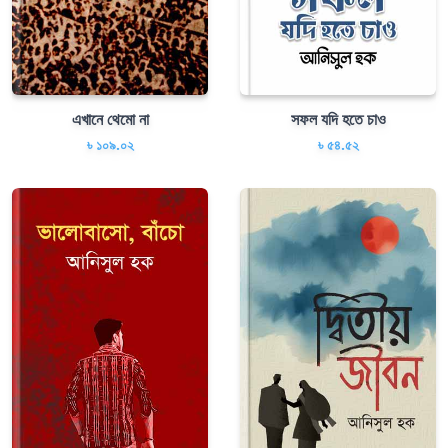
এখানে থেমো না
সফল যদি হতে চাও
৳ ১০৯.০২
৳ ৫৪.৫২