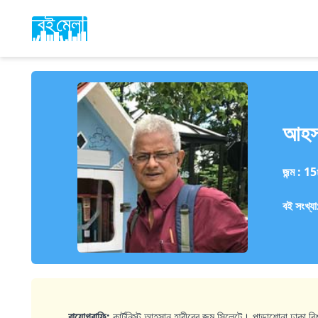
আহসা
জন্ম :
15
বই সংখ্য
বায়োগ্রাফি:
কার্টুনিস্ট আহসান হাবীবের জন্ম সিলেটে। পাড়াশোনা ঢাকা 