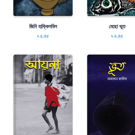
জিনি হাক্কিলবিল
মেছো ভূত
৳ ৫.৪৫
৳ ৫.৪৫