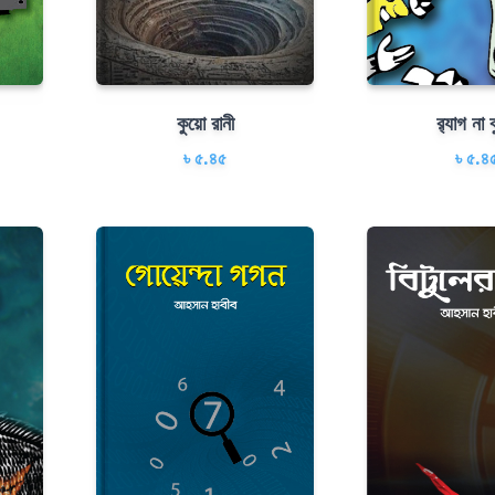
কুয়ো রানী
র‍্যাগ না ব
৳ ৫.৪৫
৳ ৫.৪