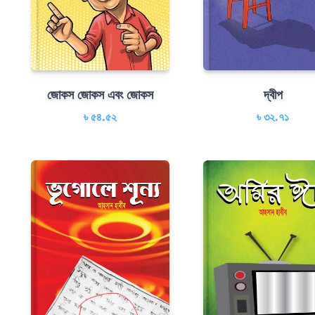
জোকস জোকস এবং জোকস
দ্বীপ
৳ ৫৪.৫২
৳ ৩২.৭১