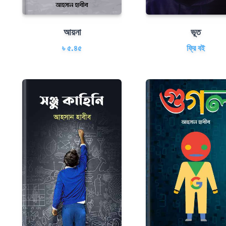
আয়না
ভূত
৳ ৫.৪৫
ফ্রি বই