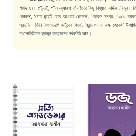
শহিদ হন। পল্টু-বিল্টু, পটলা-ক্যাবলা তাঁর তৈরি কিছু বিখ্যাত কমিক্স চরিত্র
জোকস’, ‘ফোর টুয়েন্টি ফোর আওয়ার জোকস’, ‘জোকস সমগ্র’, ‘৯৯৯ জোকস এ
প্রভৃতি। তিনি ‘বাংলাদেশি কার্টুনের পিতা’, ‘গ্রান্ডফাদার অফ জোকস’ উপাধ
কথাসাহিত্যিক হুমায়ূন আহমেদের সর্বকনিষ্ঠ ভাই।