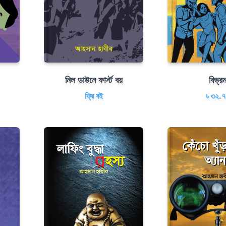
নিল ডাউনে ফার্স্ট বয়
বিভ্র
ফ্রি বই
৳ ৩২.৭