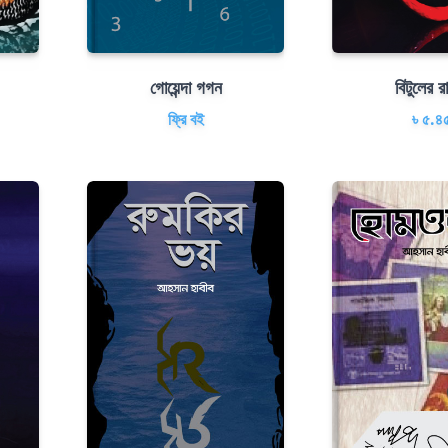
গোয়েন্দা গগন
বিটুলের রা
ফ্রি বই
৳ ৫.৪