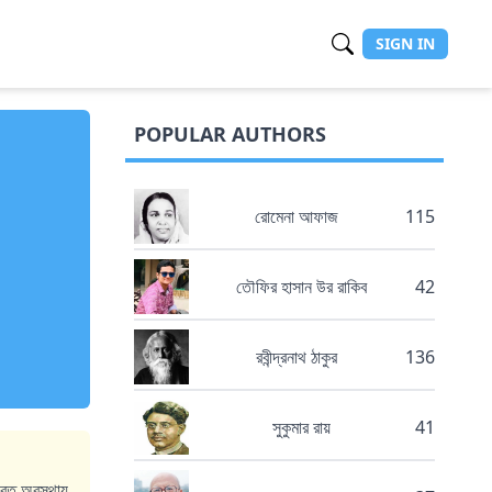
SIGN IN
POPULAR AUTHORS
রোমেনা আফাজ
115
তৌফির হাসান উর রাকিব
42
রবীন্দ্রনাথ ঠাকুর
136
সুকুমার রায়
41
্যরত অবস্থায়