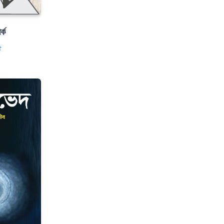
র্ক
৫