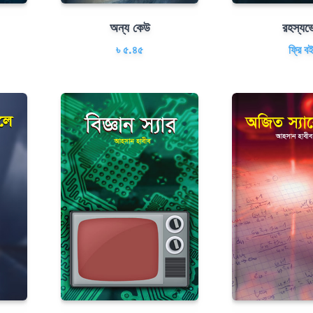
অন্য কেউ
রহস্যভ
৳ ৫.৪৫
ফ্রি ব