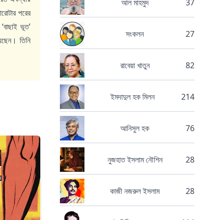
আল মাহমুদ
37
বারোটার পরের
‘বাছাই ভূত’
সংকলন
27
হয়েছেন। তিনি
রাবেয়া খাতুন
82
ইমদাদুল হক মিলন
214
আনিসুল হক
76
নুজহাত ইসলাম নৌশিন
28
কাজী নজরুল ইসলাম
28