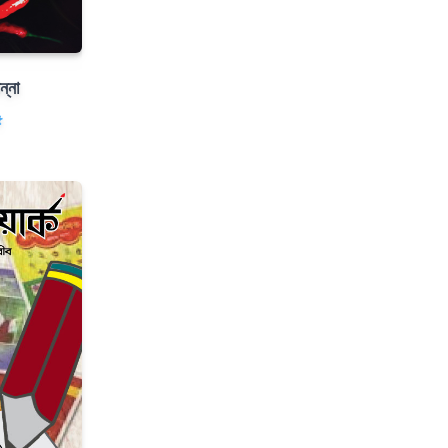
ন্না
৫