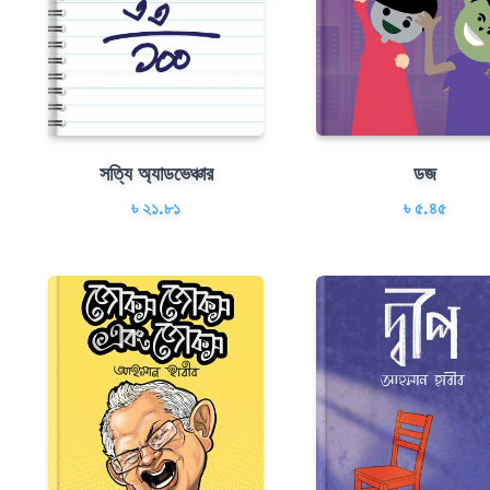
সত্যি অ্যাডভেঞ্চার
ডজ
৳ ২১.৮১
৳ ৫.৪৫