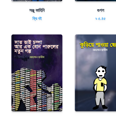
সঞ্জু কাহিনি
গুগল
ফ্রি বই
৳ ৫.৪৫