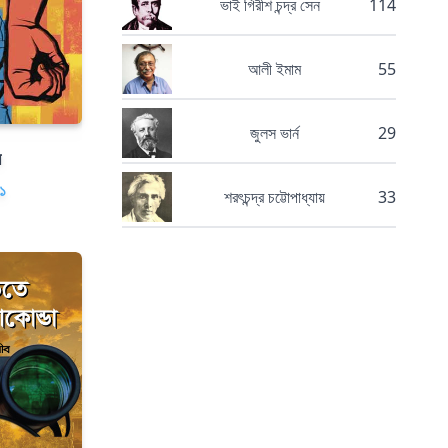
ভাই গিরীশ চন্দ্র সেন
114
আলী ইমাম
55
জুলস ভার্ন
29
ম
১
শরৎচন্দ্র চট্টোপাধ্যায়
33