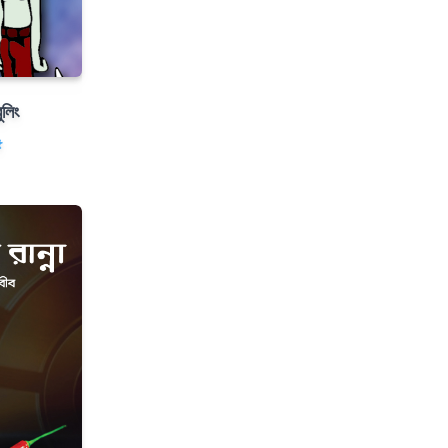
ুলিং
৫