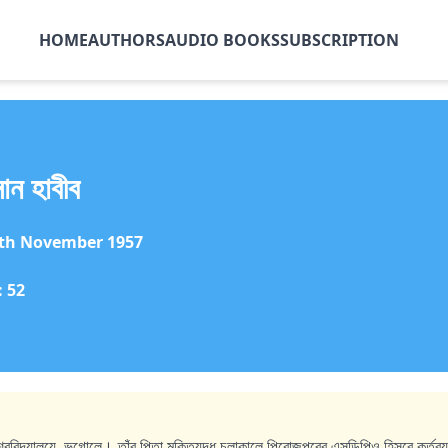
HOME
AUTHORS
AUDIO BOOKS
SUBSCRIPTION
ন হাবীব
th November 1957
া:
52
বিশ্ববিদ্যালয়ে, ভূগোলে। তাঁর পিতা মুক্তিযুদ্ধ চলাকালে পিরোজপুরের এসডিপিও হিসবে কর্তব