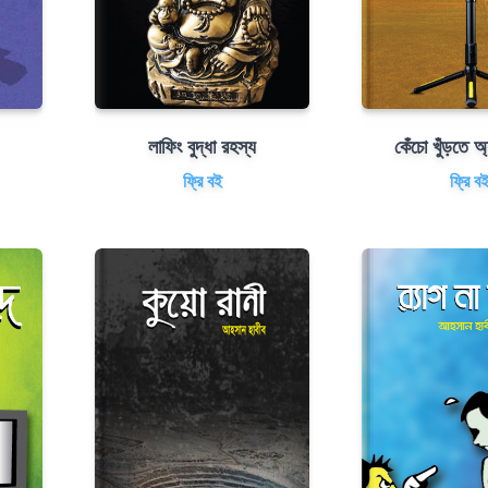
লাফিং বুদ্ধা রহস্য
কেঁচো খুঁড়তে অ্
ফ্রি বই
ফ্রি ব