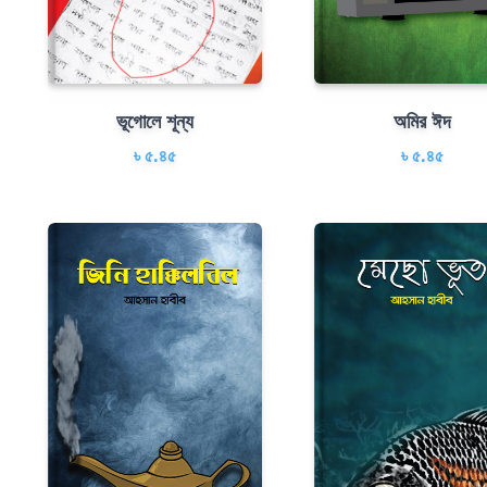
ভূগোলে শূন্য
অমির ঈদ
৳ ৫.৪৫
৳ ৫.৪৫