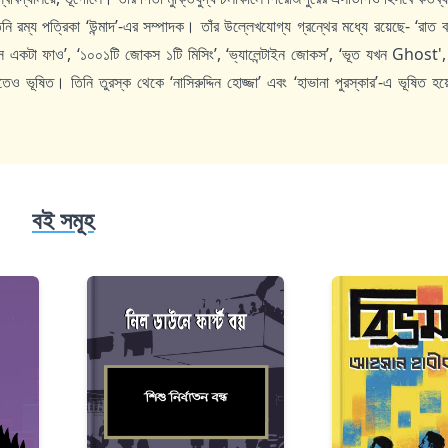
। তিনি রম্য পত্রিকা ‘উন্মাদ’-এর সম্পাদক। তাঁর উল্লেখযোগ্য গ্রন্থের মধ্যে রয়েছে- ‘রাত 
কটা ফাও’, ‘১০০১টি জোকস ১টি মিসিং’, ‘ভ্যালেন্টাইন জোকস’, ‘ভূত যখন Ghost', 
িতেও ভূষিত। তিনি তুরস্ক থেকে ‘নাসিরুদ্দিন হোজ্জা’ এবং ‘হাভানা পুরস্কার’-এ ভূষিত 
বই সমূহ