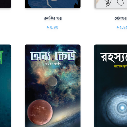
রুমকির ভয়
হােমওয়া
৳ ৫.৪৫
৳ ৫.৪