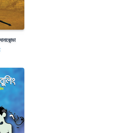
যানাকোন্ডা
ই