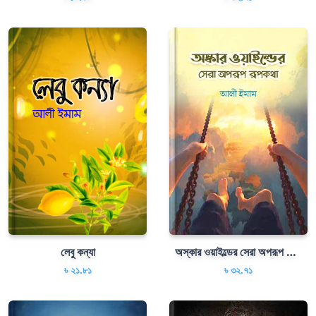
লেবু কন্যা
অস্কার ওয়াইল্ডের সেরা অপরূপ রূপকথা
৳ ২১.৮১
৳ ৩২.৭১