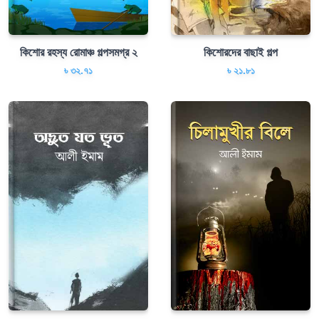
কিশোর রহস্য রোমাঞ্চ গল্পসমগ্র ২
কিশোরদের বাছাই গল্প
৳ ৩২.৭১
৳ ২১.৮১