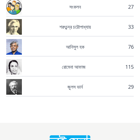
সংকলন
27
শরৎচন্দ্র চট্টোপাধ্যায়
33
আনিসুল হক
76
রোমেনা আফাজ
115
জুলস ভার্ন
29