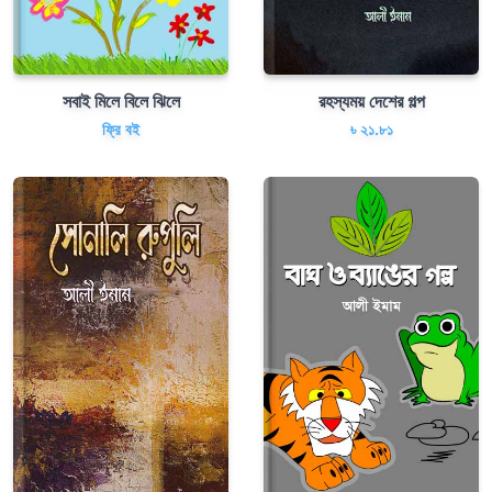
সবাই মিলে বিলে ঝিলে
রহস্যময় দেশের গল্প
ফ্রি বই
৳ ২১.৮১