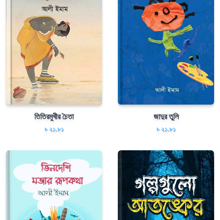
তিতিরমুখীর চৈতা
জাদুর তুলি
৳ ২১.৮১
৳ ২১.৮১