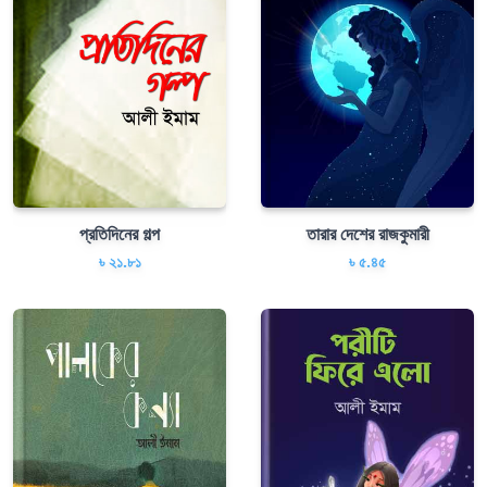
প্রতিদিনের গল্প
তারার দেশের রাজকুমারী
৳ ২১.৮১
৳ ৫.৪৫