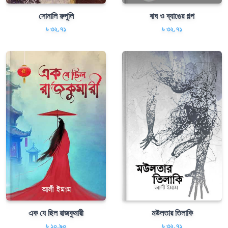
সোনালি রুপুলি
বাঘ ও ব্যাঙের গল্প
৳ ৩২.৭১
৳ ৩২.৭১
এক যে ছিল রাজকুমারী
মউলতার তিলাকি
৳ ১০.৯০
৳ ৩২.৭১