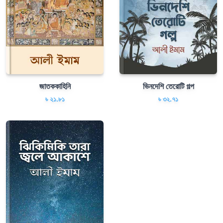
জাতককাহিনি
ভিনদেশি তেরােটি গল্প
৳ ২১.৮১
৳ ৩২.৭১