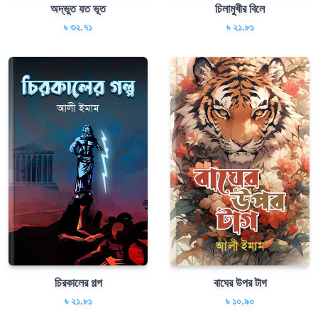
অদ্ভুত যত ভূত
চিলামুখীর বিলে
৳ ৩২.৭১
৳ ২১.৮১
চিরকালের গল্প
বাঘের উপর টাগ
৳ ২১.৮১
৳ ১০.৯০