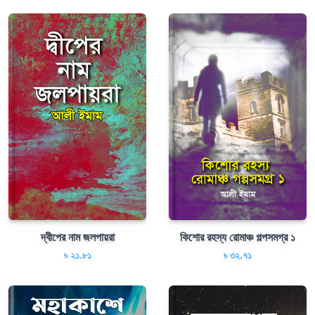
দ্বীপের নাম জলপায়রা
কিশোর রহস্য রোমাঞ্চ গল্পসমগ্র ১
৳ ২১.৮১
৳ ৩২.৭১