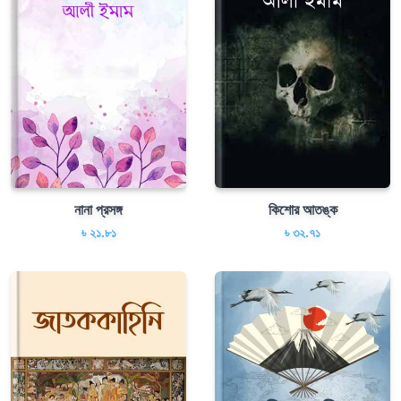
নানা প্রসঙ্গ
কিশোর আতঙ্ক
৳ ২১.৮১
৳ ৩২.৭১