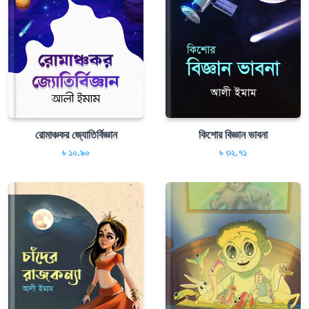
রোমাঞ্চকর জ্যোতির্বিজ্ঞান
কিশোর বিজ্ঞান ভাবনা
৳ ১০.৯০
৳ ৩২.৭১