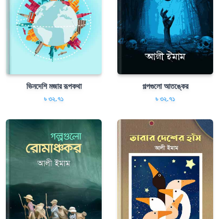
ভিনদেশি মজার রূপকথা
গল্পগুলো আতঙ্কের
৳ ৩২.৭১
৳ ৩২.৭১