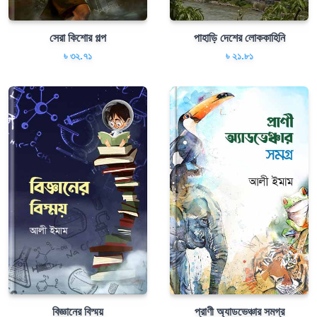
সেরা কিশাের গল্প
পাহাড়ি দেশের লােককাহিনি
৳ ৩২.৭১
৳ ২১.৮১
বিজ্ঞানের বিস্ময়
প্রাণী অ্যাডভেঞ্চার সমগ্র