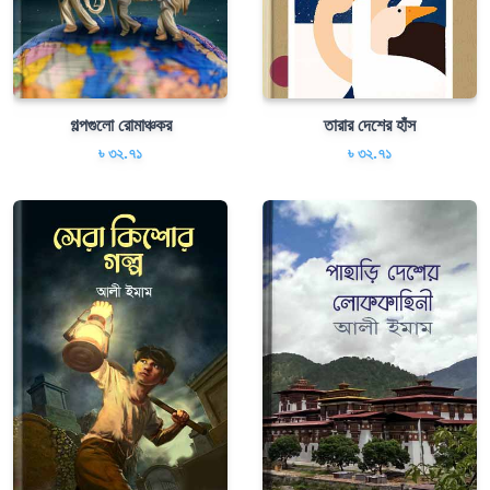
গল্পগুলো রোমাঞ্চকর
তারার দেশের হাঁস
৳ ৩২.৭১
৳ ৩২.৭১