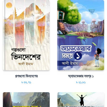
গল্পগুলো ভিনদেশের
অ্যাডভেঞ্চার সমগ্র ১
৳ ৩২.৭১
৳ ২১.৮১