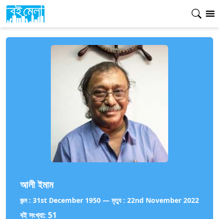
আলী ইমাম
জন্ম :
31st December 1950
—
মৃত্যু :
22nd November 2022
বই সংখ্যা:
51