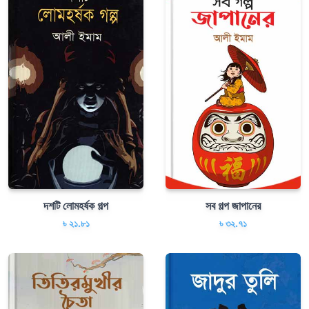
দশটি লোমহর্ষক গল্প
সব গল্প জাপানের
৳ ২১.৮১
৳ ৩২.৭১