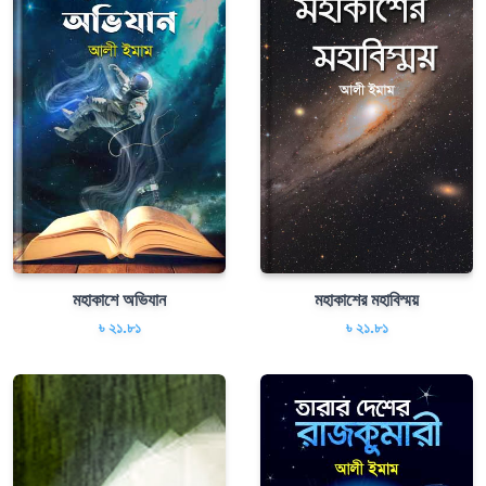
মহাকাশে অভিযান
মহাকাশের মহাবিস্ময়
৳ ২১.৮১
৳ ২১.৮১