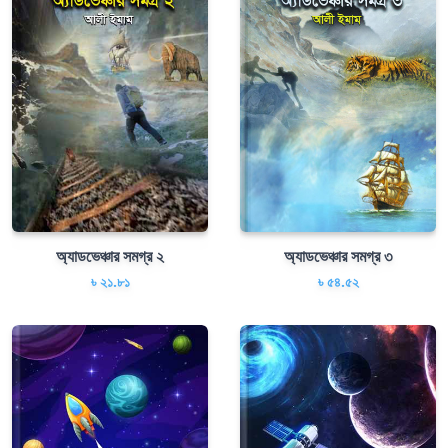
অ্যাডভেঞ্চার সমগ্র ২
অ্যাডভেঞ্চার সমগ্র ৩
৳ ২১.৮১
৳ ৫৪.৫২