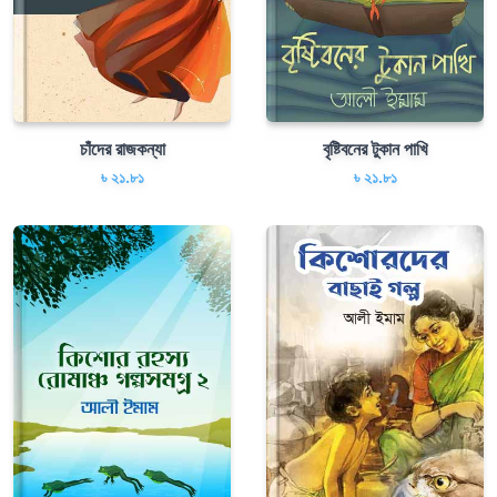
চাঁদের রাজকন্যা
বৃষ্টিবনের টুকান পাখি
৳ ২১.৮১
৳ ২১.৮১