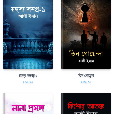
রহস্য সমগ্র-১
তিন গোয়েন্দা
৳ ১০.৯০
৳ ৩২.৭১