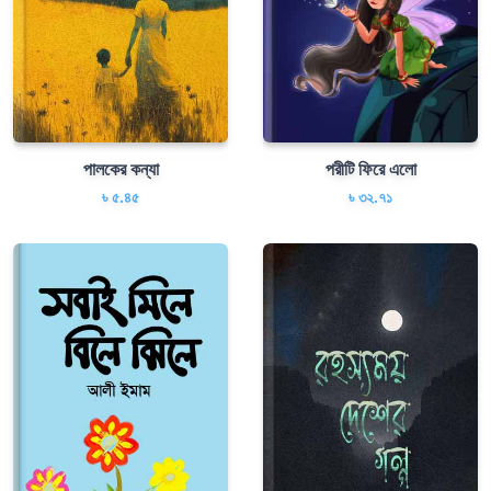
পালকের কন্যা
পরীটি ফিরে এলো
৳ ৫.৪৫
৳ ৩২.৭১