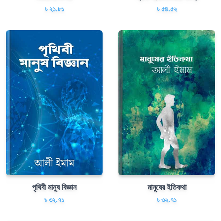
৳ ২১.৮১
৳ ৫৪.৫২
পৃথিবী মানুষ বিজ্ঞান
মানুুষের ইতিকথা
৳ ৩২.৭১
৳ ৩২.৭১