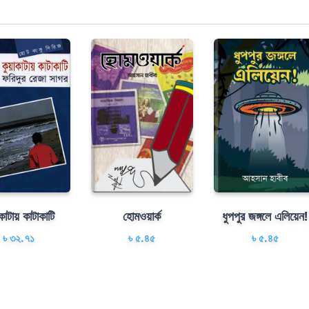
কাটায় কাটাকাটি
হােমওয়ার্ক
ধুপপুর জঙ্গলে এলিয়েন!
৳ ৩২.৭১
৳ ৫.৪৫
৳ ৫.৪৫