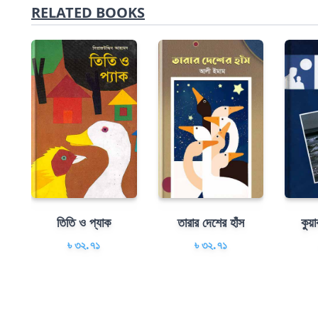
RELATED BOOKS
তিতি ও প্যাক
তারার দেশের হাঁস
কুয়া
৳ ৩২.৭১
৳ ৩২.৭১