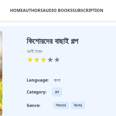
HOME
AUTHORS
AUDIO BOOKS
SUBSCRIPTION
কিশোরদের বাছাই গল্প
আলী ইমাম
★
★
★
★
★
Language:
বাংলা
Category:
গল্প
Genre:
শিশুতোষ
কিশোর