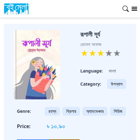
রূপালী সূর্য
রোমেনা আফাজ
★
★
★
★
★
Language:
বাংলা
Category:
উপন্যাস
Genre:
রহস্য
থ্রিলার
অ্যাডভেঞ্চার
সিরিজ
৳ ১০.৯০
Price: