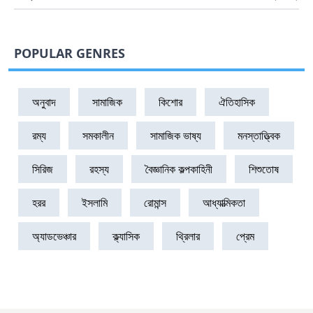
POPULAR GENRES
অনুবাদ
সামাজিক
কিশোর
ঐতিহাসিক
রম্য
সমকালীন
সামাজিক ভাষ্য
মনস্তাত্ত্বিক
সিরিজ
রহস্য
বৈজ্ঞানিক কল্পকাহিনী
শিশুতোষ
হরর
ইসলামি
রোমান্স
আধ্যাত্মিকতা
অ্যাডভেঞ্চার
ক্ল্যাসিক
থ্রিলার
প্রেম