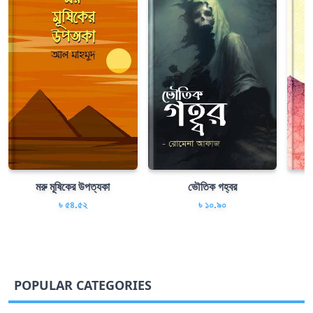
মরু মূষিকের উপত্যকা
ভৌতিক গহ্বর
৳ ৫৪.৫২
৳ ১০.৯০
POPULAR CATEGORIES