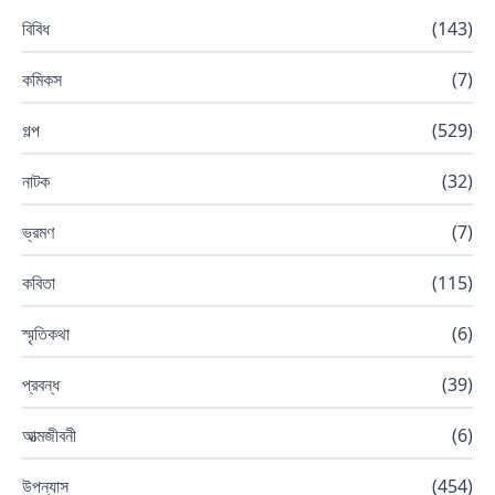
বিবিধ
(
143
)
কমিকস
(
7
)
গল্প
(
529
)
নাটক
(
32
)
ভ্রমণ
(
7
)
কবিতা
(
115
)
স্মৃতিকথা
(
6
)
প্রবন্ধ
(
39
)
আত্মজীবনী
(
6
)
উপন্যাস
(
454
)