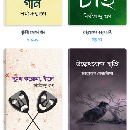
পৃথিবী জোড়া গান
প্রেমাংশুর রক্ত চাই
৳ ২১.৮১
ফ্রি বই