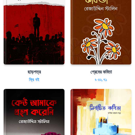
ছাড়পত্র
প্রেমের কবিতা
ফ্রি বই
৳ ৩২.৭১