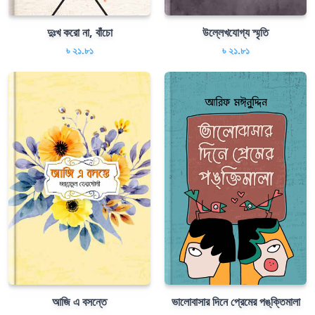
দুঃখ করো না, বাঁচো
উল্লেখযোগ্য স্মৃতি
৳ ২১.৮১
৳ ২১.৮১
আজি এ বসন্তে
ভালোবাসার দিনে প্রেমের পঙ্‌ক্তিমালা