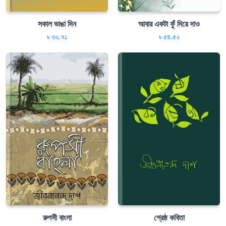
সকাল ভাঙা দিন
আবার একটা ফুঁ দিয়ে দাও
৳ ৩২.৭১
৳ ৫৪.৫২
রুপসী বাংলা
শ্রেষ্ঠ কবিতা