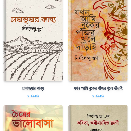
চাষাভুষার কাব্য
যখন আমি বুকের পাঁজর খুলে দাঁড়াই
৳ ২১.৮১
৳ ২১.৮১