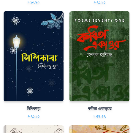
৳ ১০.৯০
৳ ২১.৮১
নিশিকাব্য
কবিতা একাত্তর
৳ ২১.৮১
৳ ৫৪.৫২