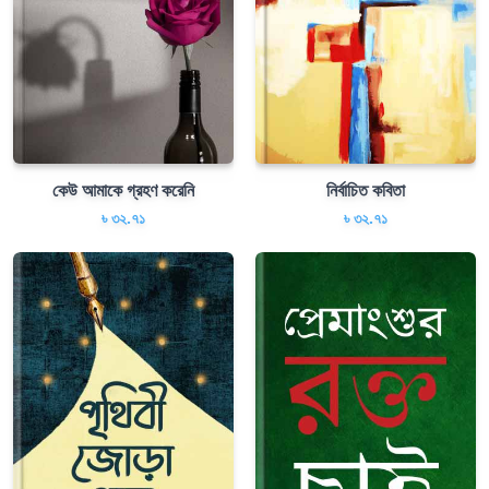
কেউ আমাকে গ্রহণ করেনি
নির্বাচিত কবিতা
৳ ৩২.৭১
৳ ৩২.৭১