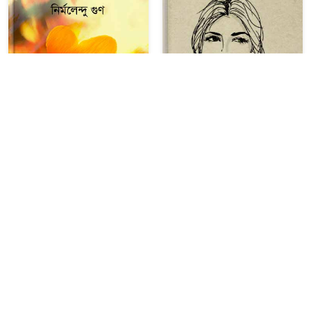
চৈত্রের ভালোবাসা
কবিতা, অমীমাংসিত রমণী
৳ ২১.৮১
৳ ২১.৮১