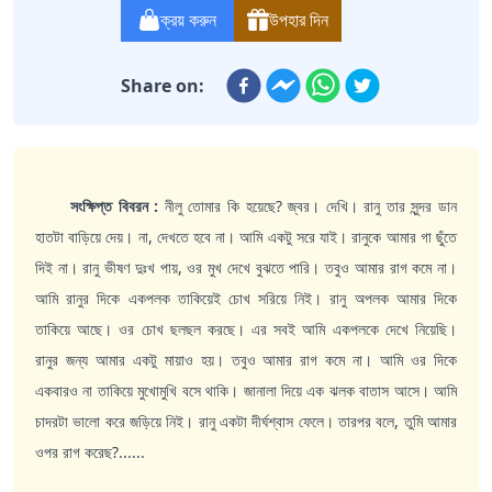
ক্রয় করুন
উপহার দিন
Share on:
সংক্ষিপ্ত বিবরন :
নীলু তোমার কি হয়েছে? জ্বর। দেখি। রানু তার সুন্দর ডান
হাতটা বাড়িয়ে দেয়। না, দেখতে হবে না। আমি একটু সরে যাই। রানুকে আমার গা ছুঁতে
দিই না। রানু ভীষণ দুঃখ পায়, ওর মুখ দেখে বুঝতে পারি। তবুও আমার রাগ কমে না।
আমি রানুর দিকে একপলক তাকিয়েই চোখ সরিয়ে নিই। রানু অপলক আমার দিকে
তাকিয়ে আছে। ওর চোখ ছলছল করছে। এর সবই আমি একপলকে দেখে নিয়েছি।
রানুর জন্য আমার একটু মায়াও হয়। তবুও আমার রাগ কমে না। আমি ওর দিকে
একবারও না তাকিয়ে মুখোমুখি বসে থাকি। জানালা দিয়ে এক ঝলক বাতাস আসে। আমি
চাদরটা ভালো করে জড়িয়ে নিই। রানু একটা দীর্ঘশ্বাস ফেলে। তারপর বলে, তুমি আমার
ওপর রাগ করেছ?......