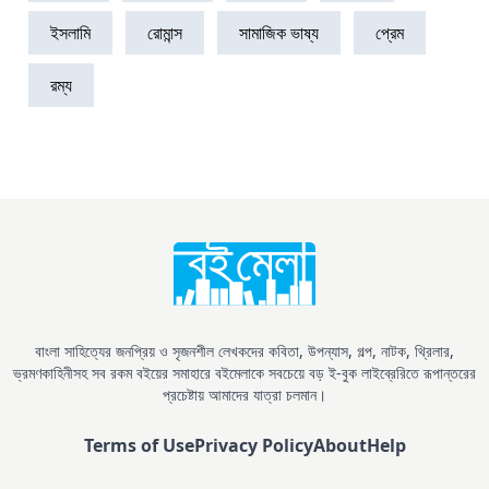
ইসলামি
রোমান্স
সামাজিক ভাষ্য
প্রেম
রম্য
বাংলা সাহিত্যের জনপ্রিয় ও সৃজনশীল লেখকদের কবিতা, উপন্যাস, গল্প, নাটক, থ্রিলার,
ভ্রমণকাহিনীসহ সব রকম বইয়ের সমাহারে বইমেলাকে সবচেয়ে বড় ই-বুক লাইব্রেরিতে রূপান্তরের
প্রচেষ্টায় আমাদের যাত্রা চলমান।
Terms of Use
Privacy Policy
About
Help