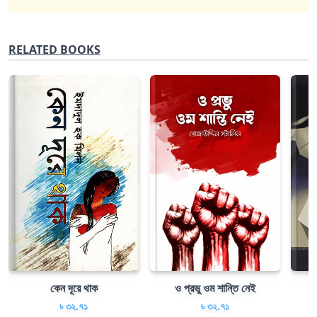
RELATED BOOKS
কেন দূরে থাক
ও প্রভু ওম শান্তি নেই
৳ ৩২.৭১
৳ ৩২.৭১