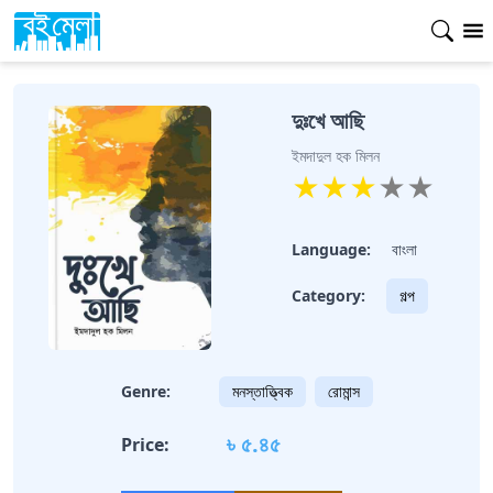
দুঃখে আছি
ইমদাদুল হক মিলন
★
★
★
★
★
Language:
বাংলা
Category:
গল্প
Genre:
মনস্তাত্ত্বিক
রোমান্স
৳ ৫.৪৫
Price: