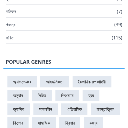
কমিকস
(
7
)
প্রবন্ধ
(
39
)
কবিতা
(
115
)
POPULAR GENRES
অ্যাডভেঞ্চার
আধ্যাত্মিকতা
বৈজ্ঞানিক কল্পকাহিনী
অনুবাদ
সিরিজ
শিশুতোষ
হরর
ক্ল্যাসিক
সমকালীন
ঐতিহাসিক
মনস্তাত্ত্বিক
কিশোর
সামাজিক
থ্রিলার
রহস্য