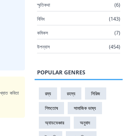
স্মৃতিকথা
(
6
)
বিবিধ
(
143
)
কমিকস
(
7
)
উপন্যাস
(
454
)
POPULAR GENRES
খ্যাত কবিতা
রম্য
রহস্য
সিরিজ
শিশুতোষ
সামাজিক ভাষ্য
অ্যাডভেঞ্চার
অনুবাদ