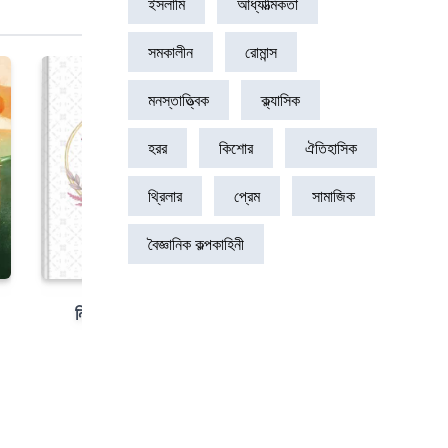
ইসলামি
আধ্যাত্মিকতা
সমকালীন
রোমান্স
মনস্তাত্ত্বিক
ক্ল্যাসিক
হরর
কিশোর
ঐতিহাসিক
থ্রিলার
প্রেম
সামাজিক
বৈজ্ঞানিক কল্পকাহিনী
নির্বাচিত কবিতা
৳ ২১.৮১
বানকুড়ালি
৳ ৫.৪৫