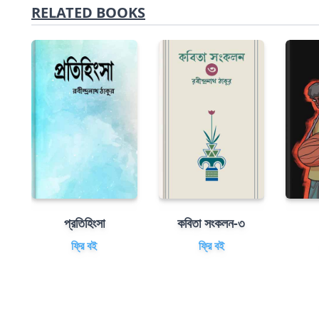
RELATED BOOKS
প্রতিহিংসা
কবিতা সংকলন-৩
ফ্রি বই
ফ্রি বই