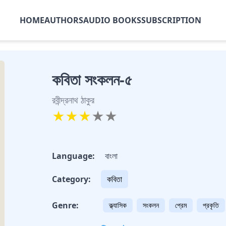
HOME
AUTHORS
AUDIO BOOKS
SUBSCRIPTION
কবিতা সংকলন-৫
রবীন্দ্রনাথ ঠাকুর
★
★
★
★
★
Language:
বাংলা
Category:
কবিতা
Genre:
ক্ল্যাসিক
সংকলন
প্রেম
প্রকৃতি