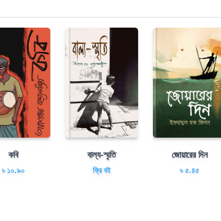
কবি
বাল্য-স্মৃতি
জোয়ারের দিন
৳ ১০.৯০
ফ্রি বই
৳ ৫.৪৫