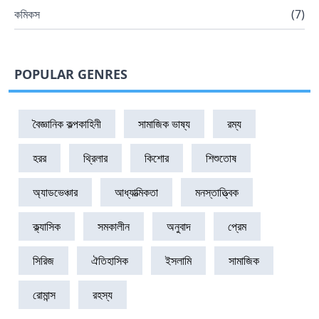
কমিকস
(
7
)
POPULAR GENRES
বৈজ্ঞানিক কল্পকাহিনী
সামাজিক ভাষ্য
রম্য
হরর
থ্রিলার
কিশোর
শিশুতোষ
অ্যাডভেঞ্চার
আধ্যাত্মিকতা
মনস্তাত্ত্বিক
ক্ল্যাসিক
সমকালীন
অনুবাদ
প্রেম
সিরিজ
ঐতিহাসিক
ইসলামি
সামাজিক
রোমান্স
রহস্য