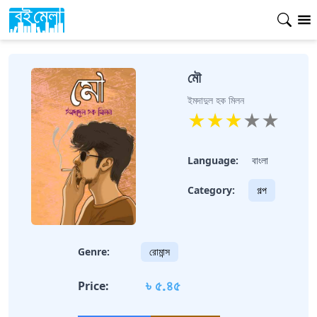
মৌ
ইমদাদুল হক মিলন
★
★
★
★
★
Language:
বাংলা
Category:
গল্প
Genre:
রোমান্স
৳ ৫.৪৫
Price: