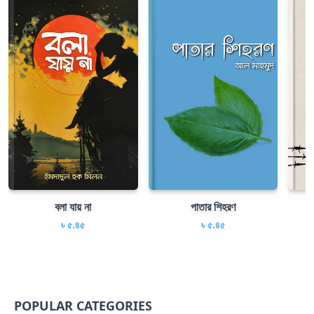
বলা যায় না
পাতার শিহরণ
যত
৳ ৫.৪৫
৳ ৫.৪৫
POPULAR CATEGORIES