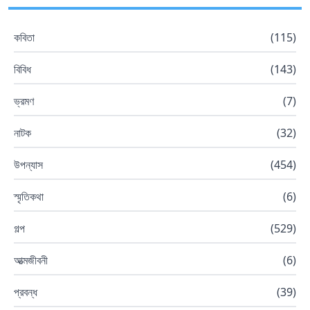
কবিতা
(
115
)
বিবিধ
(
143
)
ভ্রমণ
(
7
)
নাটক
(
32
)
উপন্যাস
(
454
)
স্মৃতিকথা
(
6
)
গল্প
(
529
)
আত্মজীবনী
(
6
)
প্রবন্ধ
(
39
)