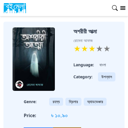
অশরীরী আত্মা
রোমেনা আফাজ
★
★
★
★
★
Language:
বাংলা
Category:
উপন্যাস
Genre:
রহস্য
থ্রিলার
অ্যাডভেঞ্চার
৳ ১০.৯০
Price: