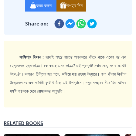
ক্রয় করুন
উপহার দিন
Share on:
সংক্ষিপ্ত বিবরন :
কান্দাই শহরে রাতের অন্ধকারে ঘটতে থাকে একের পর এক
রহস্যজনক হত্যাকাণ্ড। কে করছে এমন কাণ্ড? এই প্রশ্নটি সবার মনে, সবার মাঝেই
উৎকণ্ঠা। বনহুরও চিন্তিত হয়ে পড়ে, জড়িয়ে যায় রহস্য উদ্ধারে। নানা ঘটনায় টানটান
উত্তেজনাময় এক কাহিনী ফুটে উঠেছে এই উপন্যাসে। দস্যু বনহুরের বীরোচিত ঘটনার
সমষ্টি পাঠককে দেবে রোমাঞ্চকর অনুভূতি।
RELATED BOOKS