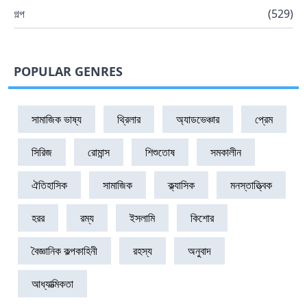
গল্প
(
529
)
POPULAR GENRES
সামাজিক ভাষ্য
থ্রিলার
অ্যাডভেঞ্চার
প্রেম
সিরিজ
রোমান্স
শিশুতোষ
সমকালীন
ঐতিহাসিক
সামাজিক
ক্ল্যাসিক
মনস্তাত্ত্বিক
হরর
রম্য
ইসলামি
কিশোর
বৈজ্ঞানিক কল্পকাহিনী
রহস্য
অনুবাদ
আধ্যাত্মিকতা