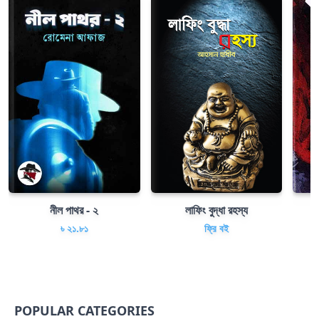
নীল পাথর - ২
লাফিং বুদ্ধা রহস্য
৳ ২১.৮১
ফ্রি বই
POPULAR CATEGORIES