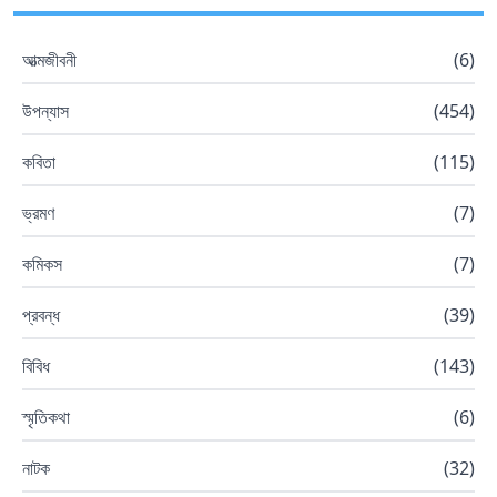
আত্মজীবনী
(
6
)
উপন্যাস
(
454
)
কবিতা
(
115
)
ভ্রমণ
(
7
)
কমিকস
(
7
)
প্রবন্ধ
(
39
)
বিবিধ
(
143
)
স্মৃতিকথা
(
6
)
নাটক
(
32
)