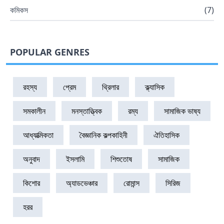
কমিকস
(
7
)
POPULAR GENRES
রহস্য
প্রেম
থ্রিলার
ক্ল্যাসিক
সমকালীন
মনস্তাত্ত্বিক
রম্য
সামাজিক ভাষ্য
আধ্যাত্মিকতা
বৈজ্ঞানিক কল্পকাহিনী
ঐতিহাসিক
অনুবাদ
ইসলামি
শিশুতোষ
সামাজিক
কিশোর
অ্যাডভেঞ্চার
রোমান্স
সিরিজ
হরর