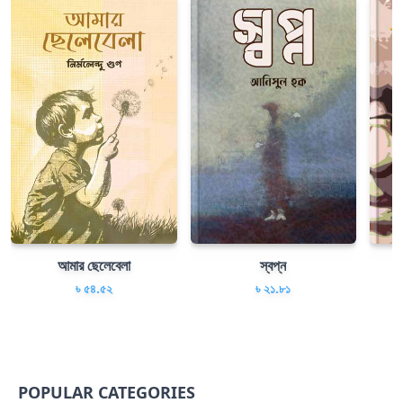
আমার ছেলেবেলা
স্বপ্ন
৳ ৫৪.৫২
৳ ২১.৮১
POPULAR CATEGORIES