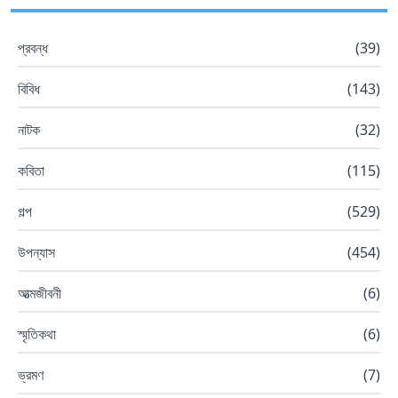
প্রবন্ধ
(
39
)
বিবিধ
(
143
)
নাটক
(
32
)
কবিতা
(
115
)
গল্প
(
529
)
উপন্যাস
(
454
)
আত্মজীবনী
(
6
)
স্মৃতিকথা
(
6
)
ভ্রমণ
(
7
)