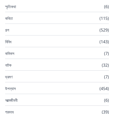
স্মৃতিকথা
(
6
)
কবিতা
(
115
)
গল্প
(
529
)
বিবিধ
(
143
)
কমিকস
(
7
)
নাটক
(
32
)
ভ্রমণ
(
7
)
উপন্যাস
(
454
)
আত্মজীবনী
(
6
)
প্রবন্ধ
(
39
)