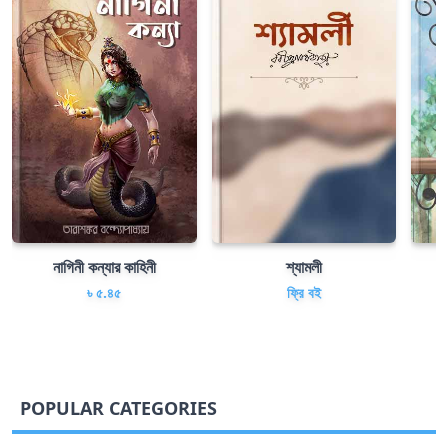
নাগিনী কন্যার কাহিনী
শ্যামলী
৳ ৫.৪৫
ফ্রি বই
POPULAR CATEGORIES