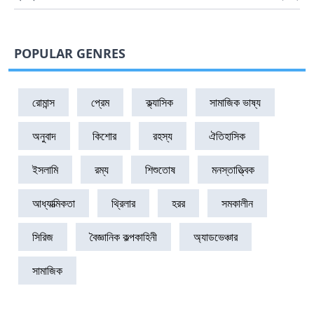
POPULAR GENRES
রোমান্স
প্রেম
ক্ল্যাসিক
সামাজিক ভাষ্য
অনুবাদ
কিশোর
রহস্য
ঐতিহাসিক
ইসলামি
রম্য
শিশুতোষ
মনস্তাত্ত্বিক
আধ্যাত্মিকতা
থ্রিলার
হরর
সমকালীন
সিরিজ
বৈজ্ঞানিক কল্পকাহিনী
অ্যাডভেঞ্চার
সামাজিক