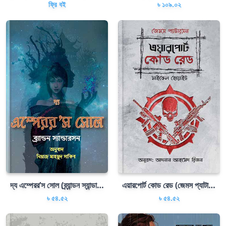
ফ্রি বই
৳ ১০৯.০২
দ্য এম্পেরর’স সোল (ব্র্যান্ডন স্যান্ডারসন)
এয়ারপোর্ট কোড রেড (জেমস প্যাটারসন)
৳ ৫৪.৫২
৳ ৫৪.৫২