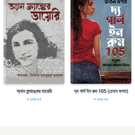
অ্যান ফ্র্যাঙ্কের ডায়েরি
দ্য গার্ল ইন রুম 105 (চেতন ভগত)
৳ ১০৯.০২
৳ ১০৯.০২