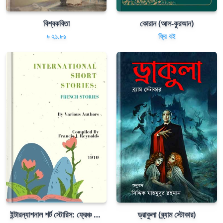
বিশ্বকবিতা
কোরান (আল-কুরআন)
৳ ২১.৮১
ফ্রি বই
ইন্টারন্যাশনাল শর্ট স্টোরিস: ফ্রেঞ্চ স্টোরিস
ড্রাকুলা (ব্র্যাম স্টোকার)